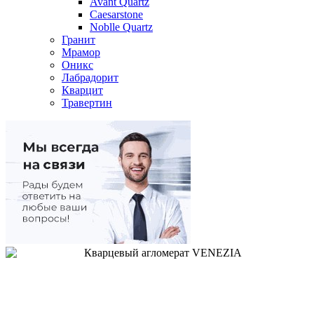
Avant Quartz
Caesarstone
Noblle Quartz
Гранит
Мрамор
Оникс
Лабрадорит
Кварцит
Травертин