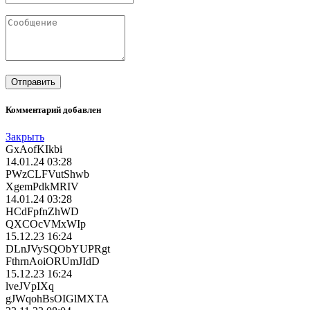
Комментарий добавлен
Закрыть
GxAofKIkbi
14.01.24 03:28
PWzCLFVutShwb
XgemPdkMRIV
14.01.24 03:28
HCdFpfnZhWD
QXCOcVMxWIp
15.12.23 16:24
DLnJVySQObYUPRgt
FthrnAoiORUmJIdD
15.12.23 16:24
lveJVpIXq
gJWqohBsOIGlMXTA