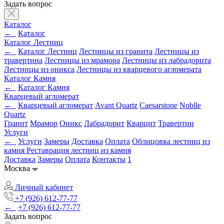
Задать вопрос
Каталог
←
Каталог
Каталог Лестниц
←
Каталог Лестниц
Лестницы из гранита
Лестницы из
травертина
Лестницы из мрамора
Лестницы из лабрадорита
Лестницы из оникса
Лестницы из кварцевого агломерата
Каталог Камня
←
Каталог Камня
Кварцевый агломерат
←
Кварцевый агломерат
Avant Quartz
Caesarstone
Noblle
Quartz
Гранит
Мрамор
Оникс
Лабрадорит
Кварцит
Травертин
Услуги
←
Услуги
Замеры
Доставка
Оплата
Облицовка лестниц из
камня
Реставрация лестниц из камня
Доставка
Замеры
Оплата
Контакты
1
Москва
Личный кабинет
+7 (926) 612-77-77
←
+7 (926) 612-77-77
Задать вопрос