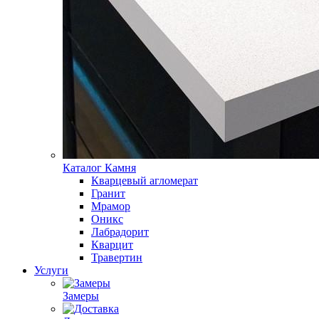
Каталог Камня
Кварцевый агломерат
Гранит
Мрамор
Оникс
Лабрадорит
Кварцит
Травертин
Услуги
Замеры