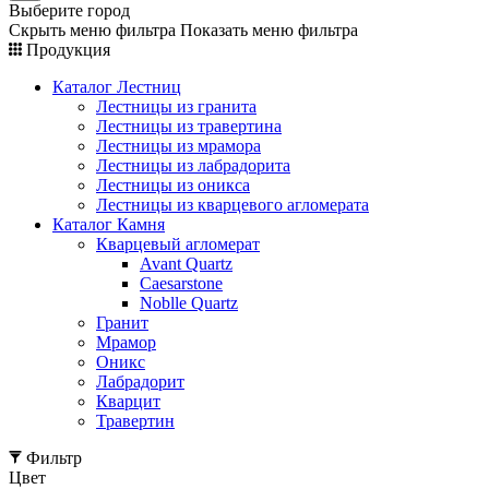
Выберите город
Скрыть меню фильтра
Показать меню фильтра
Продукция
Каталог Лестниц
Лестницы из гранита
Лестницы из травертина
Лестницы из мрамора
Лестницы из лабрадорита
Лестницы из оникса
Лестницы из кварцевого агломерата
Каталог Камня
Кварцевый агломерат
Avant Quartz
Caesarstone
Noblle Quartz
Гранит
Мрамор
Оникс
Лабрадорит
Кварцит
Травертин
Фильтр
Цвет