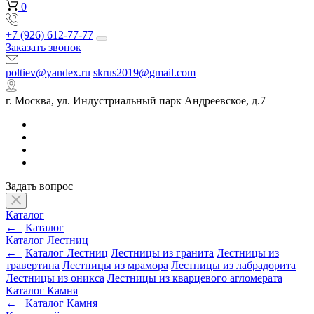
0
+7 (926) 612-77-77
Заказать звонок
poltiev@yandex.ru
skrus2019@gmail.com
г. Москва, ул. Индустриальный парк Андреевское, д.7
Задать вопрос
Каталог
←
Каталог
Каталог Лестниц
←
Каталог Лестниц
Лестницы из гранита
Лестницы из
травертина
Лестницы из мрамора
Лестницы из лабрадорита
Лестницы из оникса
Лестницы из кварцевого агломерата
Каталог Камня
←
Каталог Камня