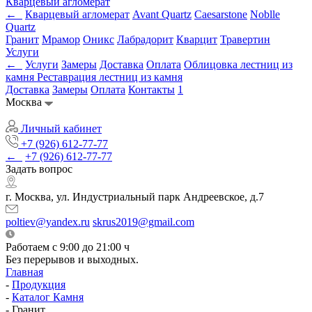
Кварцевый агломерат
←
Кварцевый агломерат
Avant Quartz
Caesarstone
Noblle
Quartz
Гранит
Мрамор
Оникс
Лабрадорит
Кварцит
Травертин
Услуги
←
Услуги
Замеры
Доставка
Оплата
Облицовка лестниц из
камня
Реставрация лестниц из камня
Доставка
Замеры
Оплата
Контакты
1
Москва
Личный кабинет
+7 (926) 612-77-77
←
+7 (926) 612-77-77
Задать вопрос
г. Москва, ул. Индустриальный парк Андреевское, д.7
poltiev@yandex.ru
skrus2019@gmail.com
Работаем с 9:00 до 21:00 ч
Без перерывов и выходных.
Главная
-
Продукция
-
Каталог Камня
-
Гранит