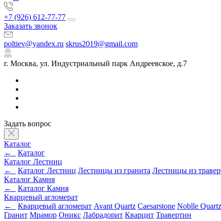
+7 (926) 612-77-77
Заказать звонок
poltiev@yandex.ru
skrus2019@gmail.com
г. Москва, ул. Индустриальный парк Андреевское, д.7
Задать вопрос
Каталог
←
Каталог
Каталог Лестниц
←
Каталог Лестниц
Лестницы из гранита
Лестницы из траве
Каталог Камня
←
Каталог Камня
Кварцевый агломерат
←
Кварцевый агломерат
Avant Quartz
Caesarstone
Noblle Quart
Гранит
Мрамор
Оникс
Лабрадорит
Кварцит
Травертин