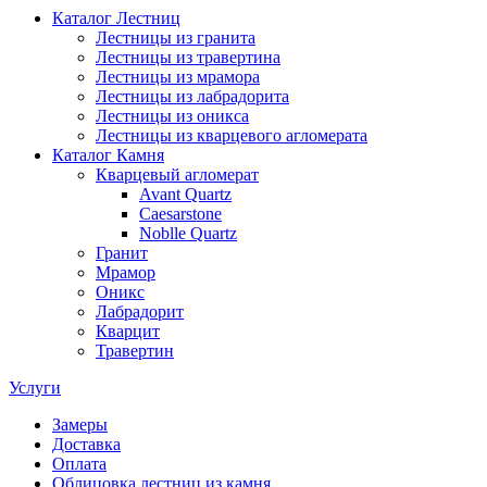
Каталог Лестниц
Лестницы из гранита
Лестницы из травертина
Лестницы из мрамора
Лестницы из лабрадорита
Лестницы из оникса
Лестницы из кварцевого агломерата
Каталог Камня
Кварцевый агломерат
Avant Quartz
Caesarstone
Noblle Quartz
Гранит
Мрамор
Оникс
Лабрадорит
Кварцит
Травертин
Услуги
Замеры
Доставка
Оплата
Облицовка лестниц из камня